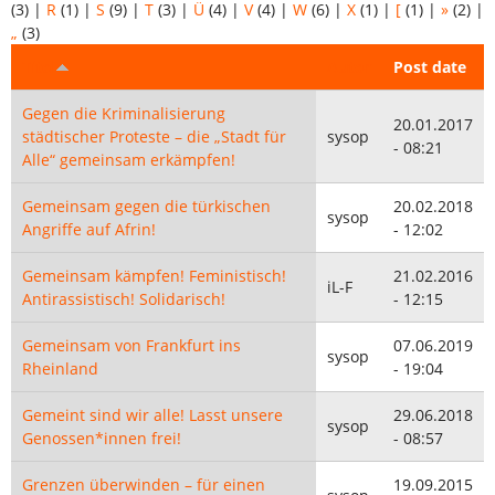
(3)
|
R
(1)
|
S
(9)
|
T
(3)
|
Ü
(4)
|
V
(4)
|
W
(6)
|
X
(1)
|
[
(1)
|
»
(2)
|
„
(3)
Titel
Autor
Post date
Gegen die Kriminalisierung
20.01.2017
städtischer Proteste – die „Stadt für
sysop
- 08:21
Alle“ gemeinsam erkämpfen!
Gemeinsam gegen die türkischen
20.02.2018
sysop
Angriffe auf Afrin!
- 12:02
Gemeinsam kämpfen! Feministisch!
21.02.2016
iL-F
Antirassistisch! Solidarisch!
- 12:15
Gemeinsam von Frankfurt ins
07.06.2019
sysop
Rheinland
- 19:04
Gemeint sind wir alle! Lasst unsere
29.06.2018
sysop
Genossen*innen frei!
- 08:57
Grenzen überwinden – für einen
19.09.2015