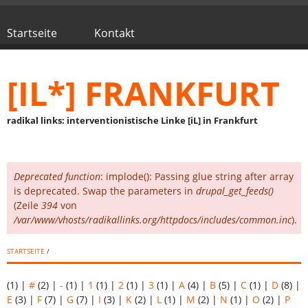
Direkt zum Inhalt
Startseite
Kontakt
Hauptmenü
[IL*] FRANKFURT
radikal links: interventionistische Linke [iL] in Frankfurt
Deprecated function
: implode(): Passing glue string after array
Fehlermeldung
is deprecated. Swap the parameters in
drupal_get_feeds()
(Zeile
394
von
/var/www/vhosts/radikallinks.org/httpdocs/includes/common.inc
).
STARTSEITE
/
(1)
|
#
(2)
|
-
(1)
|
1
(1)
|
2
(1)
|
3
(1)
|
A
(4)
|
B
(5)
|
C
(1)
|
D
(8)
|
E
(3)
|
F
(7)
|
G
(7)
|
I
(3)
|
K
(2)
|
L
(1)
|
M
(2)
|
N
(1)
|
O
(2)
|
P