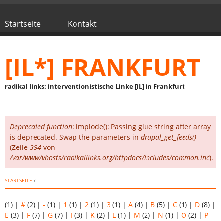
Direkt zum Inhalt
Startseite
Kontakt
Hauptmenü
[IL*] FRANKFURT
radikal links: interventionistische Linke [iL] in Frankfurt
Deprecated function
: implode(): Passing glue string after array
Fehlermeldung
is deprecated. Swap the parameters in
drupal_get_feeds()
(Zeile
394
von
/var/www/vhosts/radikallinks.org/httpdocs/includes/common.inc
).
STARTSEITE
/
(1)
|
#
(2)
|
-
(1)
|
1
(1)
|
2
(1)
|
3
(1)
|
A
(4)
|
B
(5)
|
C
(1)
|
D
(8)
|
E
(3)
|
F
(7)
|
G
(7)
|
I
(3)
|
K
(2)
|
L
(1)
|
M
(2)
|
N
(1)
|
O
(2)
|
P