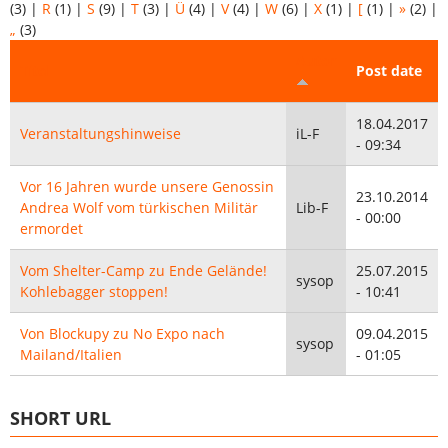
(3)
|
R
(1)
|
S
(9)
|
T
(3)
|
Ü
(4)
|
V
(4)
|
W
(6)
|
X
(1)
|
[
(1)
|
»
(2)
|
„
(3)
Autor
Titel
Post date
18.04.2017
Veranstaltungshinweise
iL-F
- 09:34
Vor 16 Jahren wurde unsere Genossin
23.10.2014
Andrea Wolf vom türkischen Militär
Lib-F
- 00:00
ermordet
Vom Shelter-Camp zu Ende Gelände!
25.07.2015
sysop
Kohlebagger stoppen!
- 10:41
Von Blockupy zu No Expo nach
09.04.2015
sysop
Mailand/Italien
- 01:05
SHORT URL